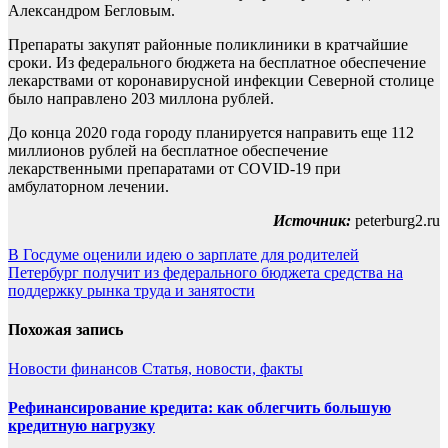
Александром Бегловым.
Препараты закупят районные поликлиники в кратчайшие
сроки. Из федерального бюджета на бесплатное обеспечение
лекарствами от коронавирусной инфекции Северной столице
было направлено 203 миллона рублей.
До конца 2020 года городу планируется направить еще 112
миллионов рублей на бесплатное обеспечение
лекарственными препаратами от COVID-19 при
амбулаторном лечении.
Источник:
peterburg2.ru
Навигация
В Госдуме оценили идею о зарплате для родителей
Петербург получит из федерального бюджета средства на
по
поддержку рынка труда и занятости
записям
Похожая запись
Новости финансов
Статья, новости, факты
Рефинансирование кредита: как облегчить большую
кредитную нагрузку