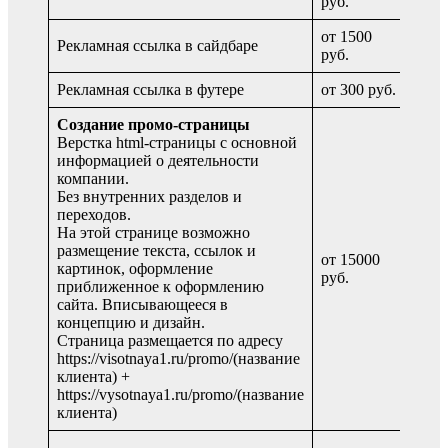
руб.
от 1500
Рекламная ссылка в сайдбаре
в ме
руб.
Рекламная ссылка в футере
от 300 руб.
в ме
Создание промо-страницы
Верстка html-страницы с основной
информацией о деятельности
компании.
Без внутренних разделов и
переходов.
На этой странице возможно
размещение текста, ссылок и
от 15000
картинок, оформление
Еди
руб.
приближенное к оформлению
сайта. Вписывающееся в
концепцию и дизайн.
Страница размещается по адресу
https://visotnaya1.ru/promo/(название
клиента) +
https://vysotnaya1.ru/promo/(название
клиента)
Воз