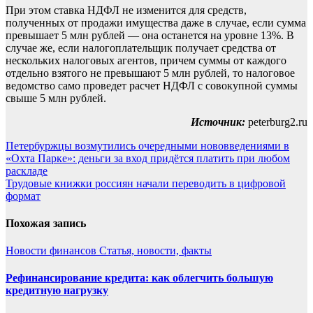
При этом ставка НДФЛ не изменится для средств,
полученных от продажи имущества даже в случае, если сумма
превышает 5 млн рублей — она останется на уровне 13%. В
случае же, если налогоплательщик получает средства от
нескольких налоговых агентов, причем суммы от каждого
отдельно взятого не превышают 5 млн рублей, то налоговое
ведомство само проведет расчет НДФЛ с совокупной суммы
свыше 5 млн рублей.
Источник:
peterburg2.ru
Навигация
Петербуржцы возмутились очередными нововведениями в
«Охта Парке»: деньги за вход придётся платить при любом
по
раскладе
записям
Трудовые книжки россиян начали переводить в цифровой
формат
Похожая запись
Новости финансов
Статья, новости, факты
Рефинансирование кредита: как облегчить большую
кредитную нагрузку