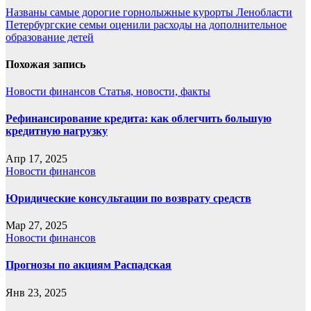
Навигация
Названы самые дорогие горнолыжные курорты Ленобласти
Петербургские семьи оценили расходы на дополнительное
по
образование детей
записям
Похожая запись
Новости финансов
Статья, новости, факты
Рефинансирование кредита: как облегчить большую
кредитную нагрузку
Апр 17, 2025
Новости финансов
Юридические консультации по возврату средств
Мар 27, 2025
Новости финансов
Прогнозы по акциям Распадская
Янв 23, 2025