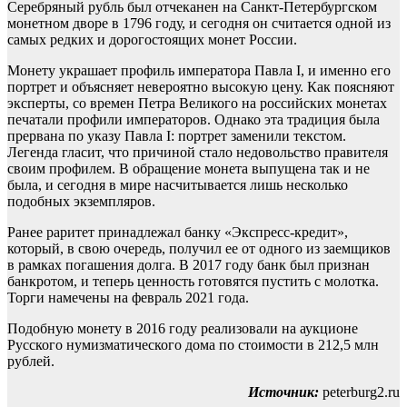
Серебряный рубль был отчеканен на Санкт-Петербургском
монетном дворе в 1796 году, и сегодня он считается одной из
самых редких и дорогостоящих монет России.
Монету украшает профиль императора Павла I, и именно его
портрет и объясняет невероятно высокую цену. Как поясняют
эксперты, со времен Петра Великого на российских монетах
печатали профили императоров. Однако эта традиция была
прервана по указу Павла I: портрет заменили текстом.
Легенда гласит, что причиной стало недовольство правителя
своим профилем. В обращение монета выпущена так и не
была, и сегодня в мире насчитывается лишь несколько
подобных экземпляров.
Ранее раритет принадлежал банку «Экспресс-кредит»,
который, в свою очередь, получил ее от одного из заемщиков
в рамках погашения долга. В 2017 году банк был признан
банкротом, и теперь ценность готовятся пустить с молотка.
Торги намечены на февраль 2021 года.
Подобную монету в 2016 году реализовали на аукционе
Русского нумизматического дома по стоимости в 212,5 млн
рублей.
Источник:
peterburg2.ru