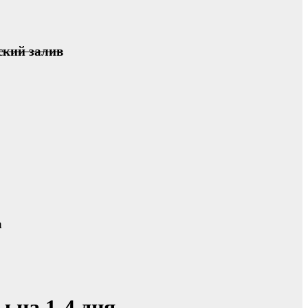
ский залив
а
ы на 1-4 дня