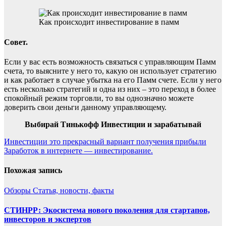
Как происходит инвестирование в памм
Совет.
Если у вас есть возможность связаться с управляющим Памм
счета, то выясните у него то, какую он использует стратегию
и как работает в случае убытка на его Памм счете. Если у него
есть несколько стратегий и одна из них – это переход в более
спокойный режим торговли, то вы однозначно можете
доверить свои деньги данному управляющему.
Выбирай Тинькофф Инвестиции и зарабатывай
Навигация
Инвестиции это прекрасный вариант получения прибыли
Заработок в интернете — инвестирование.
по
записям
Похожая запись
Обзоры
Статья, новости, факты
СТИНРР: Экосистема нового поколения для стартапов,
инвесторов и экспертов