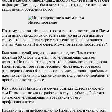
якобы надежных инвестициях, просто уходите в минус за счет
инфляции. Вам вроде бы платят проценты, но, в то же время
ваши деньги обесцениваются.
Инвестирование
Поэтому, не стоит беспокоиться за то, что инвестиции в Памм
счета имеют риск. Риск он есть везде, но на своем примере
скажу, что по крайней мере у меня еще не было ни одного
случая убытка на Памм счете. Может быть мне просто везет?
Был один случай, когда просадка на одном Памм счете
достигла 60%. Все, я думал, что управляющий сливает
депозит. Но нет, оказалось, что это нормальное явление, если
Памм трейдер торгует агрессивно. Через некоторое время
(примерно неделя) баланс восстановился и пошла прибыль и
идет по сей день, и я даже не снимаю полученную прибыль, а
просто реинвестирую ее.
Как работает Памм счет в случае убытка? Естественно, что
сам Памм счет никак не работает в случае убытка. Работает
только сам управляющий и все зависит от его
профессионализма.
Недавно изучая информацию по Памм счетам, я узнал о том,