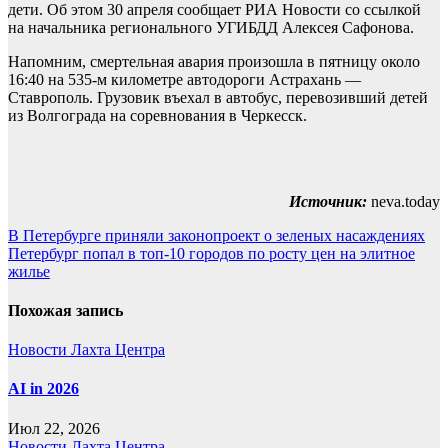
дети. Об этом 30 апреля сообщает РИА Новости со ссылкой
на начальника регионального УГИБДД Алексея Сафонова.
Напомним, смертельная авария произошла в пятницу около
16:40 на 535-м километре автодороги Астрахань —
Ставрополь. Грузовик въехал в автобус, перевозивший детей
из Волгограда на соревнования в Черкесск.
Источник:
neva.today
Навигация
В Петербурге приняли законопроект о зеленых насаждениях
Петербург попал в топ-10 городов по росту цен на элитное
по
жилье
записям
Похожая запись
Новости Лахта Центра
AI in 2026
Июл 22, 2026
Новости Лахта Центра