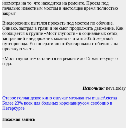
несмотря на то, что находится на ремонте. Проезд под
печально известным мостом в настоящее время полностью
закрыт.
Внедорожник пытался проехать под мостом по обочине.
Однако, застрял в грязи и не смог продолжить движение. Как
сообщается в группе «Мост глупости» в социальных сетях,
застрявший внедорожник можно считать 205-й жертвой
путепровода. Его оперативно отбуксировали с обочины на
проезжую часть.
«Мост глупости» останется на ремонте до 15 мая текущего
года.
Источник:
neva.today
Навигация
Старое голландское кино озвучат музыканты musicAeterna
Более 23% коек для больных коронавирусом свободно в
по
Петербурге
записям
Похожая запись