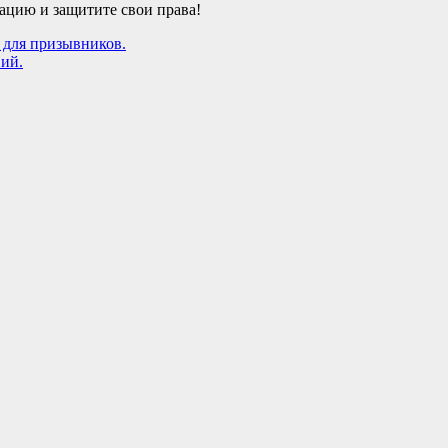
ацию и защитите свои права!
 для призывников.
ий.