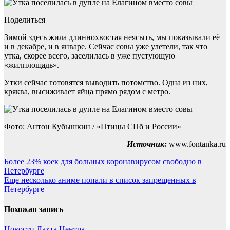
Поделиться
Зимой здесь жила длиннохвостая неясыть, мы показывали её
и в декабре, и в январе. Сейчас совы уже улетели, так что
утка, скорее всего, заселилась в уже пустующую
«жилплощадь».
Утки сейчас готовятся выводить потомство. Одна из них,
кряква, высиживает яйца прямо рядом с метро.
Фото: Антон Кубышкин / «Птицы СПб и России»
Источник:
www.fontanka.ru
Навигация
Более 23% коек для больных коронавирусом свободно в
Петербурге
по
Еще несколько аниме попали в список запрещенных в
записям
Петербурге
Похожая запись
Новости Лахта Центра