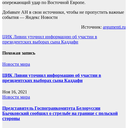
опережающий удар по Восточной Европе.
Добавьте АН в свои источники, чтобы не пропустить важные
события — Яндекс Новости
Источник:
argumenti.ru
Навигация
ЦИК Ливии уточнил информацию об участии в
президентских выборах сына Каддафи
по
записям
Похожая запись
Новости мира
ЦИК Ливии уточнил информацию об участии в
президентских выборах сына Каддафи
Ноя 16, 2021
Новости мира
Представитель Госпогранкомитета Белоруссии
Бычковский сообщил о стрельбе на границе с польской
стороны