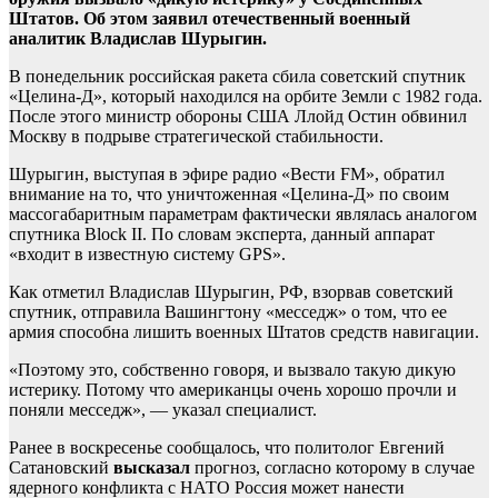
Штатов. Об этом заявил отечественный военный
аналитик Владислав Шурыгин.
В понедельник российская ракета сбила советский спутник
«Целина-Д», который находился на орбите Земли с 1982 года.
После этого министр обороны США Ллойд Остин обвинил
Москву в подрыве стратегической стабильности.
Шурыгин, выступая в эфире радио «Вести FM», обратил
внимание на то, что уничтоженная «Целина-Д» по своим
массогабаритным параметрам фактически являлась аналогом
спутника Block II. По словам эксперта, данный аппарат
«входит в известную систему GPS».
Как отметил Владислав Шурыгин, РФ, взорвав советский
спутник, отправила Вашингтону «месседж» о том, что ее
армия способна лишить военных Штатов средств навигации.
«Поэтому это, собственно говоря, и вызвало такую дикую
истерику. Потому что американцы очень хорошо прочли и
поняли месседж», — указал специалист.
Ранее в воскресенье сообщалось, что политолог Евгений
Сатановский
высказал
прогноз, согласно которому в случае
ядерного конфликта с НАТО Россия может нанести