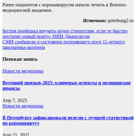
Ранее пациентов с коронавирусом начали лечить в Военно-
медицинской академии.
Источник:
peterburg2.ru
Навигация
Беглов пообещал вручить орден строителям, если те быстро
построят новый корпус НИИ Джанелидзе
по
СМИ сообщили о состоянии потерявшего ноги 11-летнего
записям
школьника-зацепера
Похожая запись
Новости медицины
Весенний призыв-2025: ключевые аспекты и медицинские
нюансы
Апр 7, 2025
Новости медицины
В Петербурге зафиксировали неделю с лучшей статистикой
по коронавирусу
Апр 21, 2021