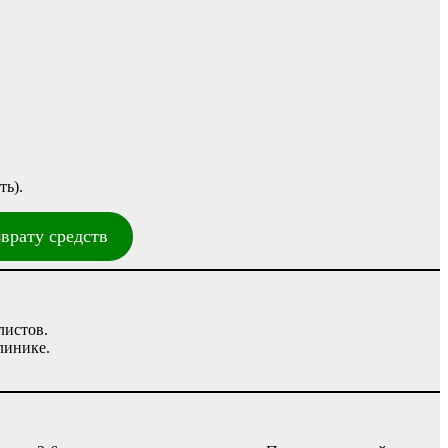
ть).
врату средств
листов.
линике.