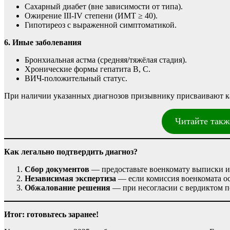
Сахарный диабет (вне зависимости от типа).
Ожирение III-IV степени (ИМТ ≥ 40).
Гипотиреоз с выраженной симптоматикой.
6. Иные заболевания
Бронхиальная астма (средняя/тяжёлая стадия).
Хронические формы гепатита B, C.
ВИЧ-положительный статус.
При наличии указанных диагнозов призывнику присваивают 
Читайте такж
Как легально подтвердить диагноз?
Сбор документов
— предоставьте военкомату выписки из
Независимая экспертиза
— если комиссия военкомата ос
Обжалование решения
— при несогласии с вердиктом по
Итог: готовьтесь заранее!