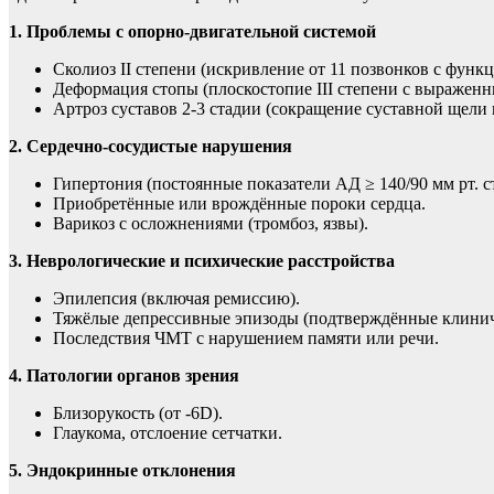
1. Проблемы с опорно-двигательной системой
Сколиоз II степени (искривление от 11 позвонков с фун
Деформация стопы (плоскостопие III степени с выражен
Артроз суставов 2-3 стадии (сокращение суставной щели 
2. Сердечно-сосудистые нарушения
Гипертония (постоянные показатели АД ≥ 140/90 мм рт. ст
Приобретённые или врождённые пороки сердца.
Варикоз с осложнениями (тромбоз, язвы).
3. Неврологические и психические расстройства
Эпилепсия (включая ремиссию).
Тяжёлые депрессивные эпизоды (подтверждённые клинич
Последствия ЧМТ с нарушением памяти или речи.
4. Патологии органов зрения
Близорукость (от -6D).
Глаукома, отслоение сетчатки.
5. Эндокринные отклонения