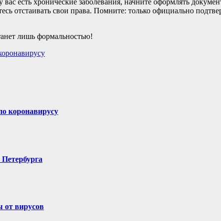
у вас есть хронические заболевания, начните оформлять докумен
тесь отстаивать свои права. Помните: только официально подтв
танет лишь формальностью!
коронавирусу
по коронавирусу
 Петербурга
ы от вирусов