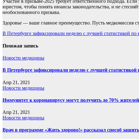
Участие в призыве-2025 требует ответственного подхода. Если 
юристом, чтобы понять нюансы законодательства, и не стесняй
необоснованного призыва.
Здоровье — ваше главное преимущество. Пусть медкомиссия с
Навигация
В Петербурге зафиксировали неделю с лучшей статистикой по 
по
Похожая запись
записям
Новости медицины
В Петербурге зафиксировали неделю с лучшей статистикой 
Апр 21, 2021
Новости медицины
Иммунитет к коронавирусу могут получить до 70% жителей
Апр 21, 2021
Новости медицины
Врач в программе «Жить здорово!» рассказал способ защит