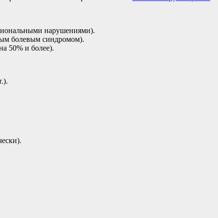
кциональными нарушениями).
ным болевым синдромом).
на 50% и более).
.).
ески).