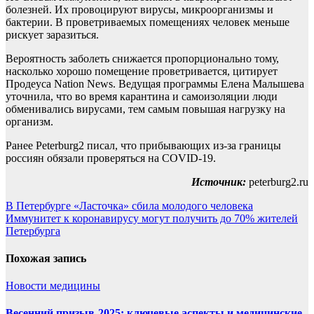
болезней. Их провоцируют вирусы, микроорганизмы и
бактерии. В проветриваемых помещениях человек меньше
рискует заразиться.
Вероятность заболеть снижается пропорционально тому,
насколько хорошо помещение проветривается, цитирует
Продеуса Nation News. Ведущая программы Елена Малышева
уточнила, что во время карантина и самоизоляции люди
обменивались вирусами, тем самым повышая нагрузку на
организм.
Ранее Peterburg2 писал, что прибывающих из-за границы
россиян обязали проверяться на COVID-19.
Источник:
peterburg2.ru
Навигация
В Петербурге «Ласточка» сбила молодого человека
Иммунитет к коронавирусу могут получить до 70% жителей
по
Петербурга
записям
Похожая запись
Новости медицины
Весенний призыв-2025: ключевые аспекты и медицинские