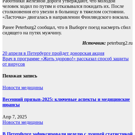
Работники железной дороги утверждают, что молодой
человек ходил по путям и отказывался покидать их. После
столкновения его увезли в больницу в тяжелом состоянии.
«Ласточка» двигалась в направлении Финляндского вокзала.
Ранее Peterburg2 сообщал, что в Выборге поезд насмерть сбил
сидящего на путях мужчину.
Источник:
peterburg2.ru
Навигация
20 апреля в Петербурге пройдет донорская акция
Врач в программе «Жить здорово!» рассказал способ защиты
по
от вирусов
записям
Похожая запись
Новости медицины
Весенний призыв-2025: ключевые аспекты и медицинские
нюансы
Апр 7, 2025
Новости медицины
В Петербурге зафиксировали неделю с лучшей статистикой