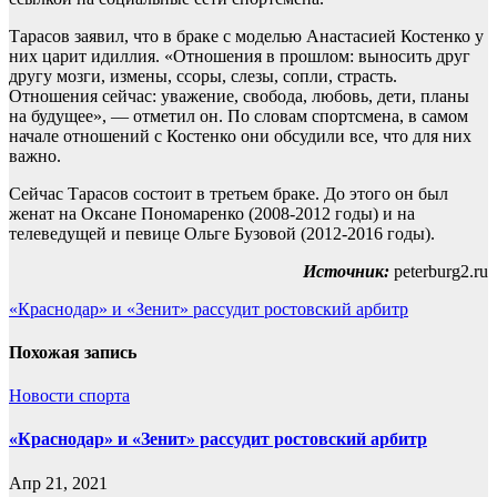
Тарасов заявил, что в браке с моделью Анастасией Костенко у
них царит идиллия. «Отношения в прошлом: выносить друг
другу мозги, измены, ссоры, слезы, сопли, страсть.
Отношения сейчас: уважение, свобода, любовь, дети, планы
на будущее», — отметил он. По словам спортсмена, в самом
начале отношений с Костенко они обсудили все, что для них
важно.
Сейчас Тарасов состоит в третьем браке. До этого он был
женат на Оксане Пономаренко (2008-2012 годы) и на
телеведущей и певице Ольге Бузовой (2012-2016 годы).
Источник:
peterburg2.ru
Навигация
«Краснодар» и «Зенит» рассудит ростовский арбитр
по
Похожая запись
записям
Новости спорта
«Краснодар» и «Зенит» рассудит ростовский арбитр
Апр 21, 2021