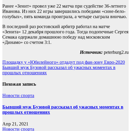
Ранее «Зенит» провел уже 22 матча при судействе 36-летнего
Иванова. Из них 22 игры завершились победами «сине-бело-
голубых», пять команда проиграла, а четыре сыграла вничью.
В последний раз ростовский арбитр работал на матче
«Зенита» 12 декабря прошлого года. Тогда подопечные Сергея
Семака одержали домашнюю победу над московским
«Динамо» со счетом 3:1.
Источник:
peterburg2.ru
Навигация
Площадку у «Юбилейного» отдадут под фан-зону Евро-2020
Бывший муж Бузовой рассказал об ужасных моментах в
по
прошлых отношениях
записям
Похожая запись
Новости спорта
Бывший муж Бузовой рассказал об ужасных моментах в
прошлых отношениях
Апр 21, 2021
Новости спорта