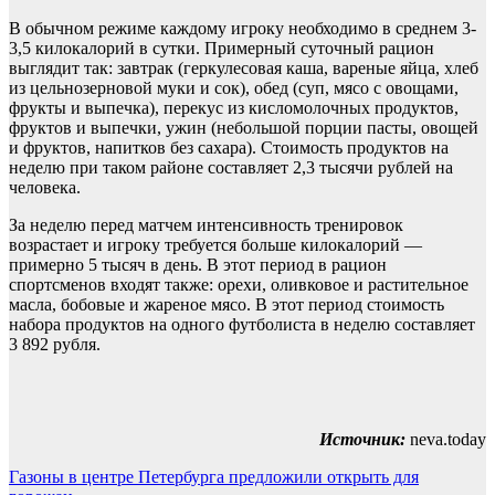
В обычном режиме каждому игроку необходимо в среднем 3-
3,5 килокалорий в сутки. Примерный суточный рацион
выглядит так: завтрак (геркулесовая каша, вареные яйца, хлеб
из цельнозерновой муки и сок), обед (суп, мясо с овощами,
фрукты и выпечка), перекус из кисломолочных продуктов,
фруктов и выпечки, ужин (небольшой порции пасты, овощей
и фруктов, напитков без сахара). Стоимость продуктов на
неделю при таком районе составляет 2,3 тысячи рублей на
человека.
За неделю перед матчем интенсивность тренировок
возрастает и игроку требуется больше килокалорий —
примерно 5 тысяч в день. В этот период в рацион
спортсменов входят также: орехи, оливковое и растительное
масла, бобовые и жареное мясо. В этот период стоимость
набора продуктов на одного футболиста в неделю составляет
3 892 рубля.
Источник:
neva.today
Навигация
Газоны в центре Петербурга предложили открыть для