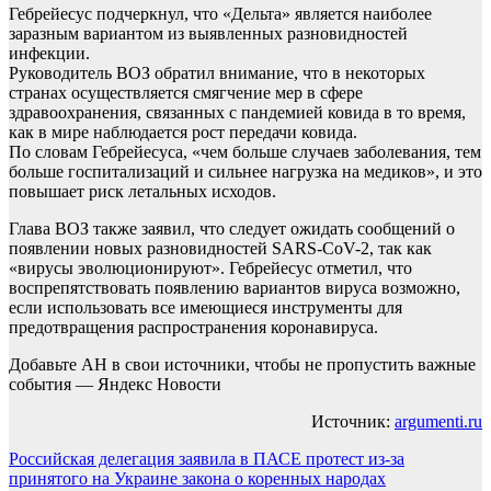
Гебрейесус подчеркнул, что «Дельта» является наиболее
заразным вариантом из выявленных разновидностей
инфекции.
Руководитель ВОЗ обратил внимание, что в некоторых
странах осуществляется смягчение мер в сфере
здравоохранения, связанных с пандемией ковида в то время,
как в мире наблюдается рост передачи ковида.
По словам Гебрейесуса, «чем больше случаев заболевания, тем
больше госпитализаций и сильнее нагрузка на медиков», и это
повышает риск летальных исходов.
Глава ВОЗ также заявил, что следует ожидать сообщений о
появлении новых разновидностей SARS-CoV-2, так как
«вирусы эволюционируют». Гебрейесус отметил, что
воспрепятствовать появлению вариантов вируса возможно,
если использовать все имеющиеся инструменты для
предотвращения распространения коронавируса.
Добавьте АН в свои источники, чтобы не пропустить важные
события — Яндекс Новости
Источник:
argumenti.ru
Навигация
Российская делегация заявила в ПАСЕ протест из-за
принятого на Украине закона о коренных народах