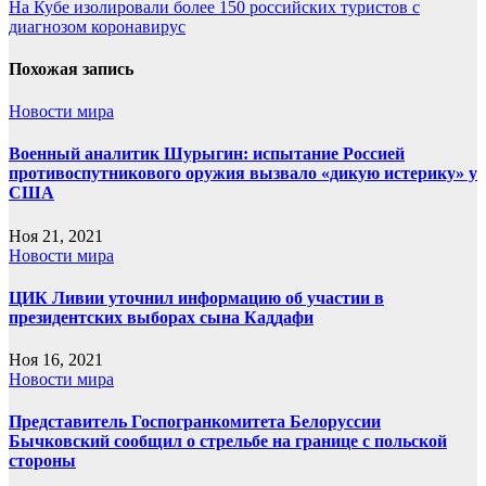
по
На Кубе изолировали более 150 российских туристов с
записям
диагнозом коронавирус
Похожая запись
Новости мира
Военный аналитик Шурыгин: испытание Россией
противоспутникового оружия вызвало «дикую истерику» у
США
Ноя 21, 2021
Новости мира
ЦИК Ливии уточнил информацию об участии в
президентских выборах сына Каддафи
Ноя 16, 2021
Новости мира
Представитель Госпогранкомитета Белоруссии
Бычковский сообщил о стрельбе на границе с польской
стороны