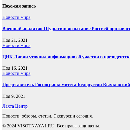
записям
Похожая запись
Новости мира
Военный аналитик Шурыгин: испытание Россией противос
Ноя 21, 2021
Новости мира
ЦИК Ливии уточнил информацию об участии в президентс
Ноя 16, 2021
Новости мира
Представитель Госпогранкомитета Белоруссии Бычковский 
Ноя 9, 2021
Лахта Центр
Новости, обзоры, статьи. Экскурсии сегодня.
© 2024 VISOTNAYA1.RU. Все права защищены.