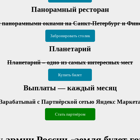
Панорамный ресторан
с панорамными окнами на Санкт-Петербург и Фин
Забронировать столик
Планетарий
Планетарий – одно из самых интересных мест
Купить билет
Выплаты — каждый месяц
Зарабатывай с Партнёрской сетью Яндекс Маркет
Стать партнёром
 армии России «земля будет го