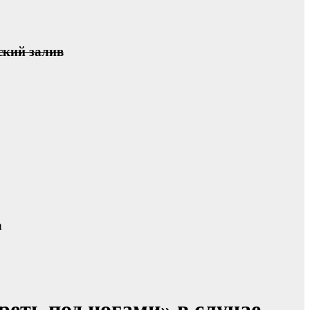
ский залив
а
реть под ногами» в случае