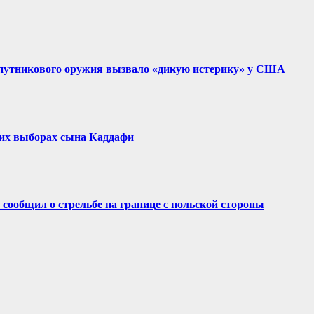
путникового оружия вызвало «дикую истерику» у США
ких выборах сына Каддафи
сообщил о стрельбе на границе с польской стороны