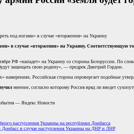
гами» в случае «вторжения» на Украину. Соответствующую то
нтябре РФ «нападет» на Украину со стороны Белоруссии. По слов
 будут защищать свою родину», — предрек Дмитрий Гордон.
» намерениях. Российская сторона опровергает подобные утверж
звучил
мнение, согласно которому Россия вряд ли введет сухопу
события — Яндекс Новости
абного наступления Украины на республики Донбасса
в Донбасс в случае наступления Украины на ДНР и ЛНР