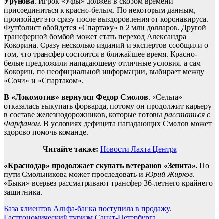
Урунова
. Игрок «Уфы» должен в скором времени
присоединиться к красно-белым. По некоторым данным,
произойдет это сразу после выздоровления от коронавируса.
Футболист обойдется «Спартаку» в 2 млн долларов. Другой
трансферной бомбой может стать переход Александра
Кокорина. Сразу несколько изданий и экспертов сообщили о
том, что трансфер состоится в ближайшее время. Красно-
белые предложили нападающему отличные условия, а сам
Кокорин, по неофициальной информации, выбирает между
«Сочи» и «Спартаком».
В «Локомотив» вернулся Федор Смолов
. «Сельта»
отказалась выкупать форварда, потому он продолжит карьеру
в составе железнодорожников, которые готовы
расстаться с
Фарфаном
. В условиях дефицита нападающих Смолов может
здорово помочь команде.
Читайте также:
Новости Лахта Центра
«Краснодар» продолжает скупать ветеранов «Зенита».
По
пути Смольникова может проследовать и
Юрий Жирков
.
«Быки» всерьез рассматривают трансфер 36-летнего крайнего
защитника.
Навигация
База клиентов Альфа-банка поступила в продажу.
Гастрономический туризм Санкт-Петербурга