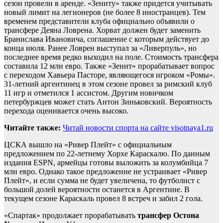
сезон провели в аренде. «Зениту» также придется учитывать
новый лимит на легионеров (не более 8 иностранцев). Тем
временем представители клуба официально объявили о
трансфере Деяна Ловрена. Хорват должен будет заменить
Бранислава Ивановича, соглашение с которым действует до
конца июля. Ранее Ловрен выступал за «Ливерпуль», но
последнее время редко выходил на поле. Стоимость трансфера
составила 12 млн евро. Также «Зенит» прорабатывает вопрос
с переходом Хавьера Пасторе, являющегося игроком «Ромы».
31-летний аргентинец в этом сезоне провел за римский клуб
11 игр и отметился 1 ассистом. Другим новичком
петербуржцев может стать Антон Зиньковский. Вероятность
перехода оценивается очень высоко.
Читайте также:
Читай новости спорта на сайте visotnaya1.ru
ЦСКА вышло на «Ривер Плейт» с официальным
предложением по 22-летнему Хорхе Караскалю. По данным
издания ESPN, армейцы готовы выложить за колумбийца 7
млн евро. Однако такое предложение не устраивает «Ривер
Плейт», и если сумма не будет увеличена, то футболист с
большой долей вероятности останется в Аргентине. В
текущем сезоне Караскаль провел 8 встреч и забил 2 гола.
«Спартак» продолжает прорабатывать
трансфер Остона