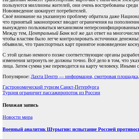
пользуются миллионы жителей, они очень востребованы среди в
Нововведение шокирует потребителей.
Своё внимание на указанную проблему обратила даже Национал
что принятый законопроект вводит ограничения на пополнени
вынуждено пользоваться механизмом неперсонифицированных 
Между тем,
Центральный Банк
всё же дал ответ на многочисл
чтобы властям было легче контролировать источники денежных 
объявили, что транспортных карт принятое нововведение косн
С этой целью немного позже соответствующие органы разрабо
изменения затронуть не должны точно. Всё дело в том, что ук
лица. Затем сумма уже переводится на карту человеку. Иными 
Популярное:
Лахта Центр — информация, смотровая площадка,
Навигация
Гастрономический туризм Санкт-Петербурга
Турция ограничит пассажиропоток из России
по
записям
Похожая запись
Новости мира
Военный аналитик Шурыгин: испытание Россией противос