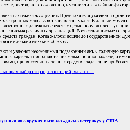
сех туристов, но, к сожалению, именно эти важнейшие факторы 
ьная платёжная ассоциация. Представители указанной организа
е электронных кошельков транспортных карт. В данный момент
электронных денежных средств с целью нормального функциони
енные письма различных организаций. В ответном письме говори
средств граждан. Когда жалобы дошли до Государственной Думы,
уться не должно никаким образом.
тают и узаконят необходимый подзаконный акт. Столичную карт
азанные карточки пополняются несколько по иной модели, а имен
словами, при внесении наличных средств владелец не прибегает 
 панорамный ресторан, планетарий, магазины.
путникового оружия вызвало «дикую истерику» у США