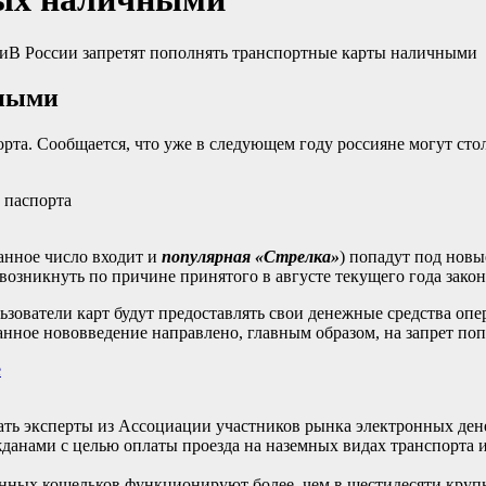
В России запретят пополнять транспортные карты наличными
чными
рта. Сообщается, что уже в следующем году россияне могут ст
 паспорта
занное число входит и
популярная «Стрелка»
) попадут под нов
озникнуть по причине принятого в августе текущего года закон
ьзователи карт будут предоставлять свои денежные средства оп
занное нововведение направлено, главным образом, на запрет п
е
вать эксперты из Ассоциации участников рынка электронных ден
данами с целью оплаты проезда на наземных видах транспорта и 
нных кошельков функционируют более, чем в шестидесяти круп