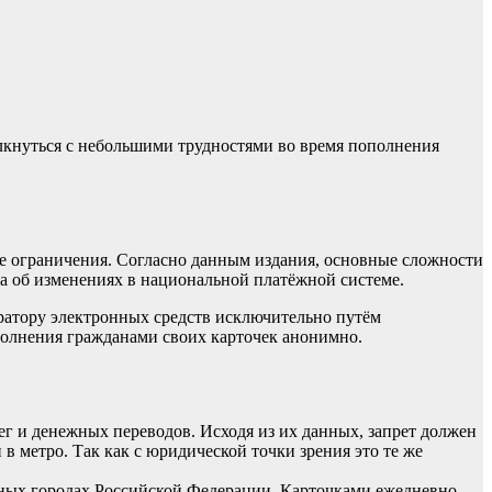
олкнуться с небольшими трудностями во время пополнения
ые ограничения. Согласно данным издания, основные сложности
а об изменениях в национальной платёжной системе.
ератору электронных средств исключительно путём
ополнения гражданами своих карточек анонимно.
ег и денежных переводов. Исходя из их данных, запрет должен
в метро. Так как с юридической точки зрения это те же
ных городах Российской Федерации. Карточками ежедневно