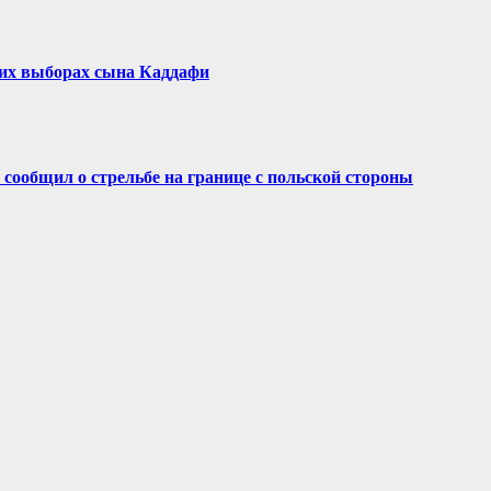
ких выборах сына Каддафи
сообщил о стрельбе на границе с польской стороны